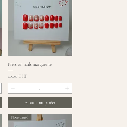
Aperçu rapide
Press-on nails marguerite
Prix
40.00 CHF
Ajouter au panier
Nouveauté