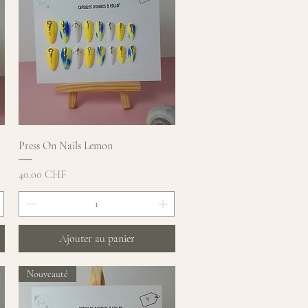
Aperçu rapide
Press On Nails Lemon
Prix
40.00 CHF
Ajouter au panier
Nouveauté