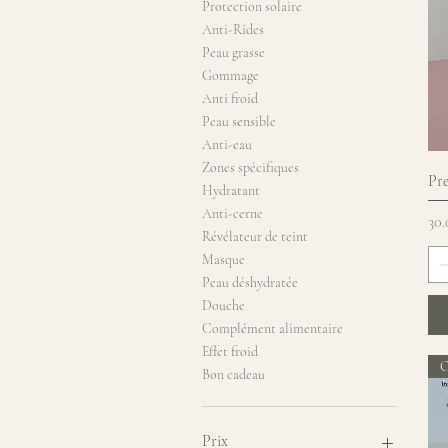
Protection solaire
Anti-Rides
Peau grasse
Gommage
Anti froid
Peau sensible
Anti-eau
Zones spécifiques
Pr
Hydratant
Anti-cerne
Pri
30
Révélateur de teint
Masque
Peau déshydratée
Douche
Complément alimentaire
Effet froid
O
Bon cadeau
Prix