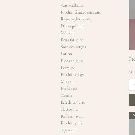
Anti-cellulite
Produit femme enceinte
Resserre les pores
Démaquillant
Mousse
Peau fatiguée
Soin des ongles
Lotion
Pr
Pieds calleux
Fermeté
Pri
50
Produit visage
Minceur
Pieds secs
Crème
Eau de toilette
Nettoyant
N
Raffermissant
Produit yeux
Apaisant