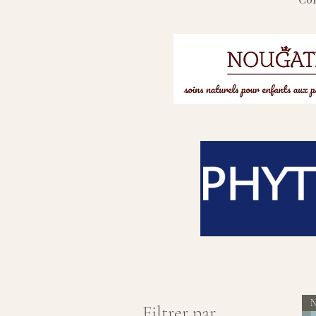
N
Filtrer par