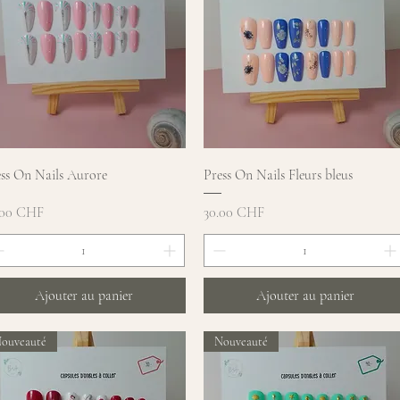
Aperçu rapide
Aperçu rapide
ess On Nails Aurore
Press On Nails Fleurs bleus
x
Prix
.00 CHF
30.00 CHF
Ajouter au panier
Ajouter au panier
ouveauté
Nouveauté