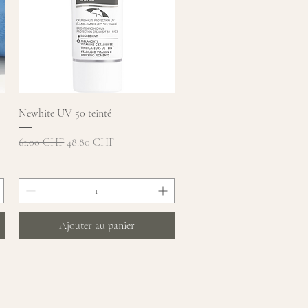
Aperçu rapide
Newhite UV 50 teinté
Prix original
Prix promotionnel
61.00 CHF
48.80 CHF
Ajouter au panier