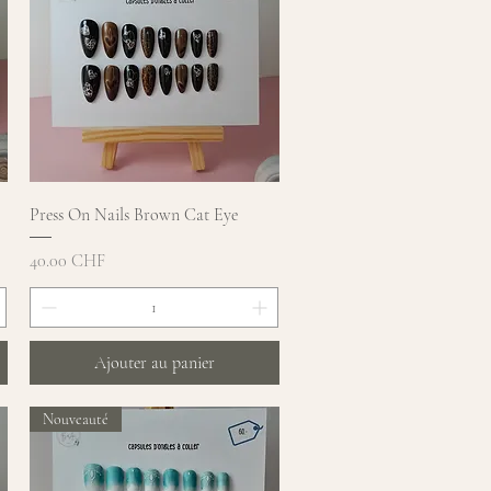
Aperçu rapide
Press On Nails Brown Cat Eye
Prix
40.00 CHF
Ajouter au panier
Nouveauté