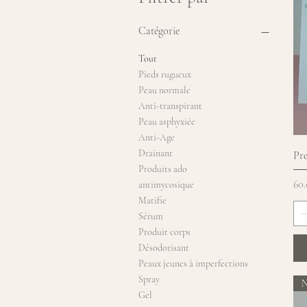
Catégorie
Tout
Pieds rugueux
Peau normale
Anti-transpirant
Peau asphyxiée
Anti-Age
Drainant
Pre
Produits ado
Pri
60
antimycosique
Matifie
Sérum
Produit corps
Désodorisant
Peaux jeunes à imperfections
Spray
N
Gel