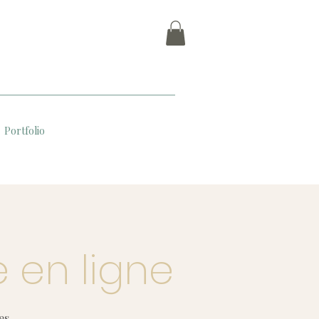
Portfolio
 en ligne
s...