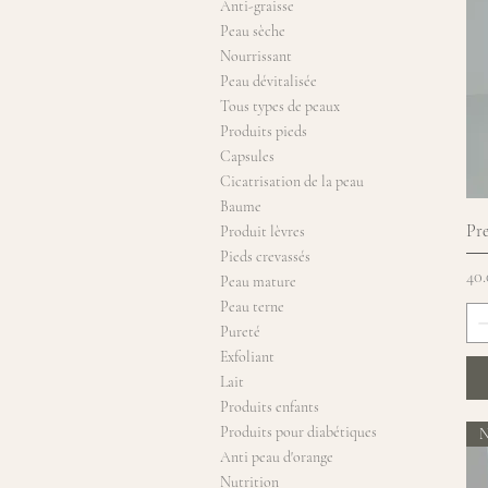
Anti-graisse
Peau sèche
Nourrissant
Peau dévitalisée
Tous types de peaux
Produits pieds
Capsules
Cicatrisation de la peau
Baume
Pre
Produit lèvres
Pieds crevassés
Pri
40
Peau mature
Peau terne
Pureté
Exfoliant
Lait
Produits enfants
Produits pour diabétiques
N
Anti peau d'orange
Nutrition