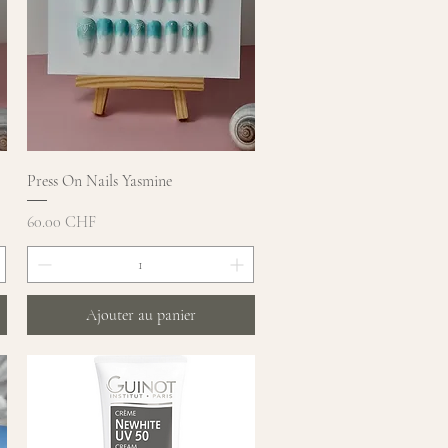
Aperçu rapide
Press On Nails Yasmine
Prix
60.00 CHF
Ajouter au panier