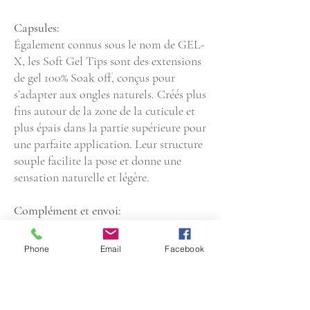
Capsules:
Également connus sous le nom de GEL-
X, les Soft Gel Tips sont des extensions
de gel 100% Soak off, conçus pour
s’adapter aux ongles naturels. Créés plus
fins autour de la zone de la cuticule et
plus épais dans la partie supérieure pour
une parfaite application. Leur structure
souple facilite la pose et donne une
sensation naturelle et légère.
Complément et envoi:
Possibilité d'acheter le "kit de première
pose" en supplément
Phone
Email
Facebook
Les kits prédéfinis sont envoyé en
courrier B sous 2 jours ouvrables
Votre prochaine commande: