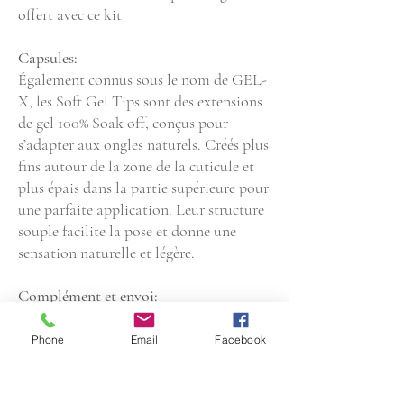
offert avec ce kit
Capsules:
Également connus sous le nom de GEL-
X, les Soft Gel Tips sont des extensions
de gel 100% Soak off, conçus pour
s’adapter aux ongles naturels. Créés plus
fins autour de la zone de la cuticule et
plus épais dans la partie supérieure pour
une parfaite application. Leur structure
souple facilite la pose et donne une
sensation naturelle et légère.
Complément et envoi:
Possibilité d'acheter le "kit de première
pose" en supplément
Phone
Email
Facebook
Les kits prédéfinis sont envoyé en
courrier B sous 2 jours ouvrables