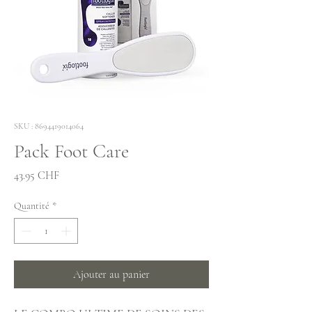
SKU : 8694419014064
Pack Foot Care
Prix
43.95 CHF
Quantité
*
Ajouter au panier