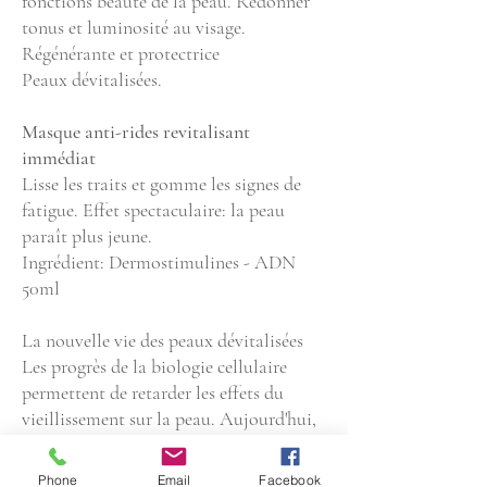
fonctions beauté de la peau. Redonner
tonus et luminosité au visage.
Régénérante et protectrice
Peaux dévitalisées.
Masque anti-rides revitalisant
immédiat
Lisse les traits et gomme les signes de
fatigue. Effet spectaculaire: la peau
paraît plus jeune.
Ingrédient: Dermostimulines - ADN
50ml
La nouvelle vie des peaux dévitalisées
Les progrès de la biologie cellulaire
permettent de retarder les effets du
vieillissement sur la peau. Aujourd'hui,
il est possible de retrouver l'apparence
d'une peau plus jeune avec des soins de
Phone
Email
Facebook