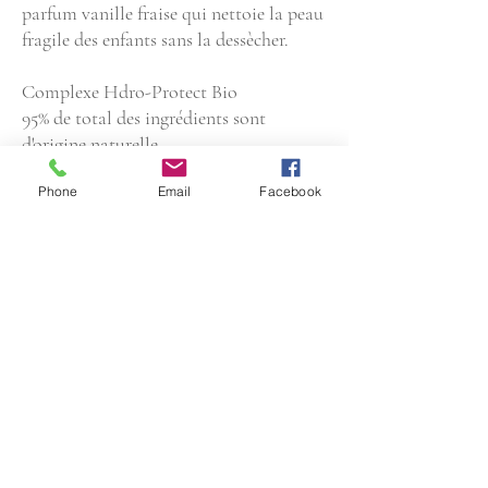
parfum vanille fraise qui nettoie la peau
fragile des enfants sans la dessècher.
Complexe Hdro-Protect Bio
95% de total des ingrédients sont
d'origine naturelle
Enrichi en huile de Macadamia Bio et
Phone
Email
Facebook
Glyceryl Oleate
Parfum Vanille Fraise
30 ml / 200 ml
Info pratique
Sous la douche ou le bain, applique Sensimousse
Type de peau:
sur tout le corps. Fait mousser avec de l'eau, puis
rince.
Utilise une fleur de douche pour avoir encore plus
Tous types de peaux
Objectifs beauté
de mousse.