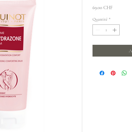
Prix
69.00 CHF
Quantité
*
A