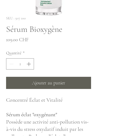
SKU : 507 100
Sérum Bioxygène
Prix
109.00 CHF
Quantité
*
Ajouter au panier
Concentré Éclat et Vitalité
Sérum éclat "oxygénant"
Possède une activité anti-pollution vis-
à-vis du stress oxydatif induit par les