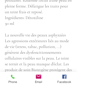
polluants. Redonne l'éclat d'une peau en
pleine forme. Défatigue les traits pour
un teint frais et reposé.
Ingrédients: Détoxiline
30 ml
La nouvelle vie des peaux asphyxiées
Les agressions extérieures liés au mode
de vie (stress, tabac, pollution, ...)
génèrent des dysfoncitionnements
cellulaires visibles sur la peau. Le teint
se ternit et la peau manque d'éclat. Les
produit de soin Bioxygène protègent des
méfaits de l'environnement et redonnent
de l'éclat à la peau.
Phone
Email
Facebook
Ingrédients
Actifs Bioxygène
La Détoxyline favorise le mécanisme de