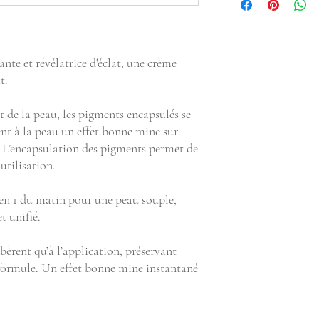
- Révèle le teint.
- Protège des UV au quo
te et révélatrice d'éclat, une crème
t.
 de la peau, les pigments encapsulés se
nt à la peau un effet bonne mine sur
t. L’encapsulation des pigments permet de
utilisation.
 en 1 du matin pour une peau souple,
t unifié.
ibèrent qu’à l’application, préservant
a formule. Un effet bonne mine instantané