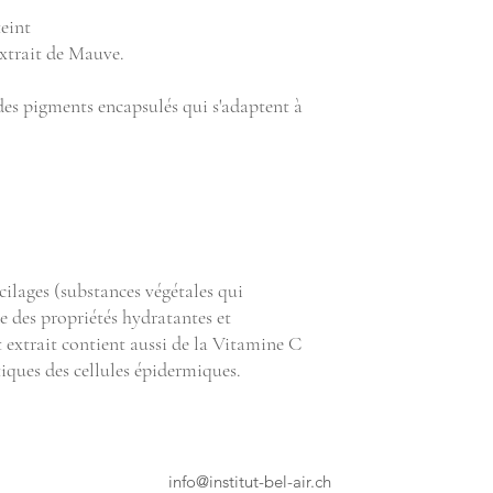
teint
xtrait de Mauve.
à des pigments encapsulés qui s'adaptent à
ilages (substances végétales qui
e des propriétés hydratantes et
 extrait contient aussi de la Vitamine C
iques des cellules épidermiques.
info@institut-bel-air.ch