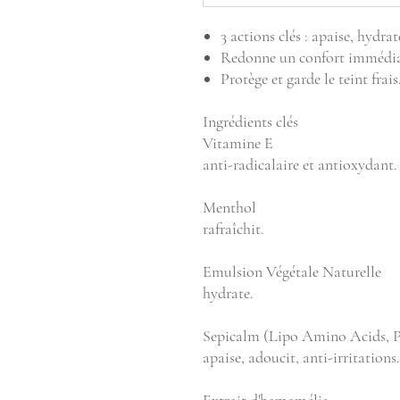
3 actions clés : apaise, hydra
Redonne un confort immédiat 
Protège et garde le teint frais
Ingrédients clés
Vitamine E
anti-radicalaire et antioxydant.
Menthol
rafraîchit.
Emulsion Végétale Naturelle
hydrate.
Sepicalm (Lipo Amino Acids, 
apaise, adoucit, anti-irritations.
Extrait d'hamamélis