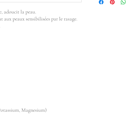
Redonne un confort i
rasage.
te, adoucit la peau.
Protège et garde le te
aux peaux sensibilisées par le rasage.
.
Potassium, Magnesium)