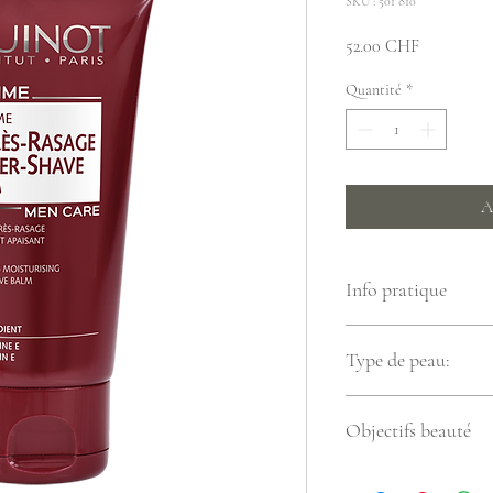
SKU : 501 810
Prix
52.00 CHF
Quantité
*
A
Info pratique
S’utilise quotidiennemen
Type de peau:
Tous types de peaux
Objectifs beauté
3 actions clés : apais